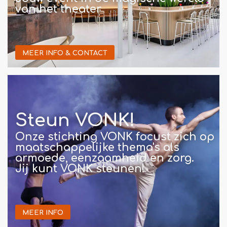
van het theater
MEER INFO & CONTACT
Steun VONK!
Onze stichting VONK focust zich op
maatschappelijke thema's als
armoede, eenzaamheid en zorg.
Jij kunt VONK steunen!
MEER INFO