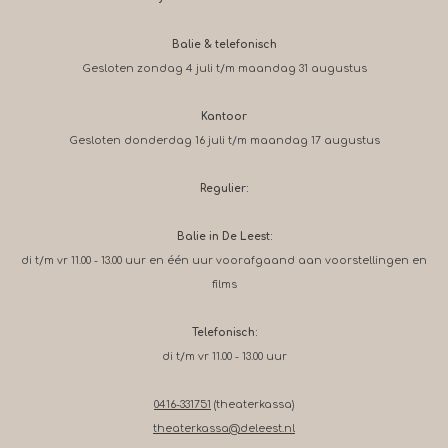
Balie & telefonisch
Gesloten zondag 4 juli t/m maandag 31 augustus
Kantoor
Gesloten donderdag 16 juli t/m maandag 17 augustus
Regulier:
Balie in De Leest:
di t/m vr 11.00 - 13.00 uur en één uur voorafgaand aan voorstellingen en
films
Telefonisch:
di t/m vr 11.00 - 13.00 uur
0416-331751
(theaterkassa)
theaterkassa@deleest.nl