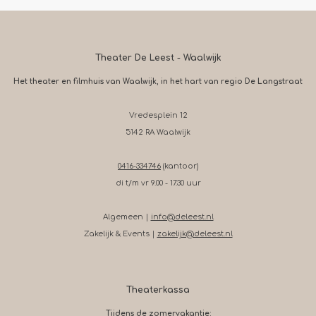
Theater De Leest - Waalwijk
Het theater en filmhuis van Waalwijk, in het hart van regio De Langstraat
Vredesplein 12
5142 RA Waalwijk
0416-334746
(kantoor)
di t/m vr 9.00 - 17.30 uur
Algemeen |
info@deleest.nl
Zakelijk & Events |
zakelijk@deleest.nl
Theaterkassa
Tijdens de zomervakantie: