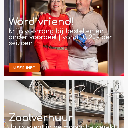
Word vriend!
Krijg voorrang bij bestellen en
ander voordeel | vanaf € 20,- per
seizoen
MEER INFO
Zaalverhuur
Jouw event in de magische wereld