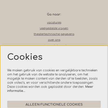
Ga naar:
vacatures
veelgestelde vragen
theatertechnische gegevens
over ons
privacy statement
disclaimer
Cookies
bezoekersvoorwaarden
contact
We maken gebruik van cookies en vergelijkbare technieken
om het gebruik van de website te analyseren, om het
mogelijk te maken content van derden af te beelden, zoals
Volg ons op social media
ook video’s, en voor verschillende andere toepassingen.
Deze cookies worden ook geplaatst door derden.
Meer
informatie…
ALLEEN FUNCTIONELE COOKIES
Onze nieuwsbrief