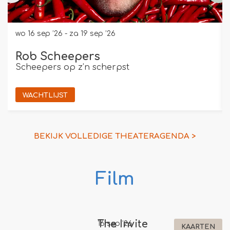
wo 16 sep ’26
-
za 19 sep ’26
Rob Scheepers
Scheepers op z’n scherpst
WACHTLIJST
BEKIJK VOLLEDIGE THEATERAGENDA >
Film
The Invite
16 sep ’26
KAARTEN