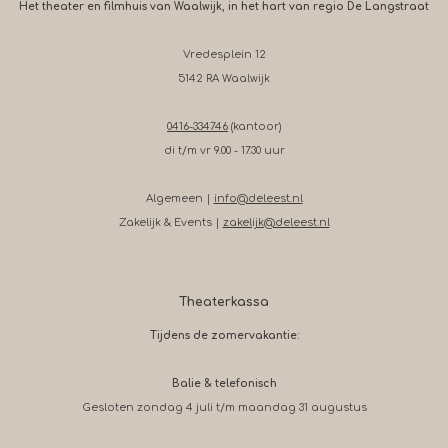
Het theater en filmhuis van Waalwijk, in het hart van regio De Langstraat
Vredesplein 12
5142 RA Waalwijk
0416-334746
(kantoor)
di t/m vr 9.00 - 17.30 uur
Algemeen |
info@deleest.nl
Zakelijk & Events |
zakelijk@deleest.nl
Theaterkassa
Tijdens de zomervakantie:
Balie & telefonisch
Gesloten zondag 4 juli t/m maandag 31 augustus