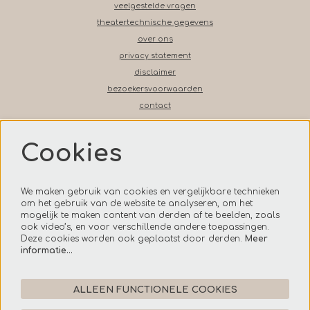
veelgestelde vragen
theatertechnische gegevens
over ons
privacy statement
disclaimer
bezoekersvoorwaarden
contact
Cookies
Volg ons op social media
We maken gebruik van cookies en vergelijkbare technieken
om het gebruik van de website te analyseren, om het
mogelijk te maken content van derden af te beelden, zoals
ook video’s, en voor verschillende andere toepassingen.
Onze nieuwsbrief
Deze cookies worden ook geplaatst door derden.
Meer
informatie…
AANMELDEN
ALLEEN FUNCTIONELE COOKIES