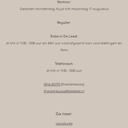
Kantoor
Gesloten donderdag 16 juli t/m maandag 17 augustus
Regulier:
Balie in De Leest:
di t/m vr 11.00 - 13.00 uur en één uur voorafgaand aan voorstellingen en
films
Telefonisch:
di t/m vr 11.00 - 13.00 uur
0416-331751
(theaterkassa)
theaterkassa@deleest.nl
Ga naar:
vacatures