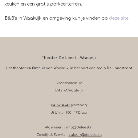
keuken en een gratis parkeerterrein.
B&B's in Waalwijk en omgeving kun je vinden op
deze site
.
Theater De Leest - Waalwijk
Het theater en filmhuis van Waalwijk, in het hart van regio De Langstraat
Vredesplein 12
5142 RA Waalwijk
0416-334746
(kantoor)
di t/m vr 9.00 - 17.30 uur
Algemeen |
info@deleest.nl
Zakelijk & Events |
zakelijk@deleest.nl