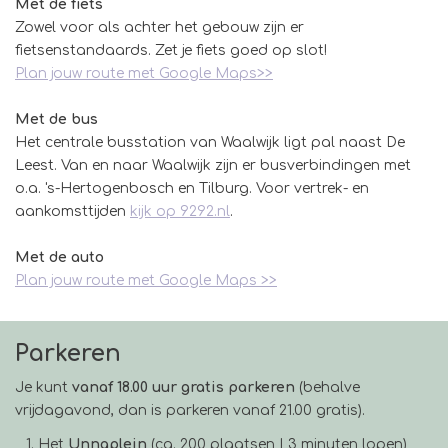
Met de fiets
Zowel voor als achter het gebouw zijn er
fietsenstandaards. Zet je fiets goed op slot!
Plan jouw route met Google Maps>>
Met de bus
Het centrale busstation van Waalwijk ligt pal naast De
Leest. Van en naar Waalwijk zijn er busverbindingen met
o.a. 's-Hertogenbosch en Tilburg. Voor vertrek- en
aankomsttijden
kijk op 9292.nl
.
Met de auto
Plan jouw route met Google Maps >>
Parkeren
Je kunt
vanaf 18.00 uur
gratis parkeren
(behalve
vrijdagavond, dan is parkeren vanaf 21.00 gratis).
Het
Unnaplein
(ca. 200 plaatsen | 3 minuten lopen)