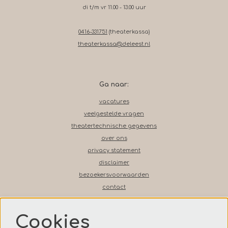
di t/m vr 11.00 - 13.00 uur
0416-331751
(theaterkassa)
theaterkassa@deleest.nl
Ga naar:
vacatures
veelgestelde vragen
theatertechnische gegevens
over ons
privacy statement
disclaimer
bezoekersvoorwaarden
contact
Cookies
Volg ons op social media