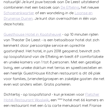
natuurlijk! Je kunt jouw bezoek aan De Leest uitstekend
combineren met een bezoek aan
De Efteling
, het nieuwe
Schoenenkwartier
of een wandeling in de
Loonse en
Drunense Duinen
. Je kunt dan overnachten in één van
deze hotels:
Guesthouse Hotel in Kaatsheuvel
- op 10 minuten rijden
van Theater De Leest - is een betaalbaar hotel dat zich
kenmerkt door persoonlijke service en oprechte
gastvrijheid. Het hotel, in juni 2018 geopend, bevindt zich
op loopafstand van de Efteling en biedt 69 comfortabele
en unieke kamers van 1 tot 8 personen. Met een gezellige
living, een unieke daktuin met terras en speeltoestellen en
een heerlijk GuestHouse Kitchen restaurant is dit dé plek
voor families, (vrienden)groepen en zakelijke gasten die net
even wat anders willen. Gratis parkeren.
Dichterbij - op loopafstand - kun je kiezen voor
Fletcher
Hotel-Restaurant Waalwijk
, een **** hotel met 66 kamers en
een restaurant met een à la carte menukaart met Franse