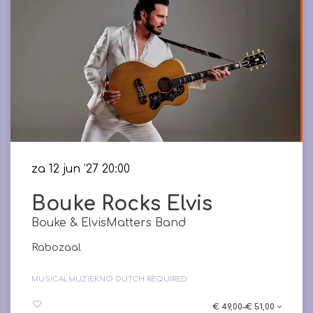
za 12 jun ’27
20:00
Bouke Rocks Elvis
Bouke & ElvisMatters Band
Rabozaal
MUSICAL
MUZIEK
NO DUTCH REQUIRED
€ 49,00–€ 51,00