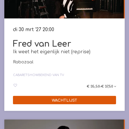
di 30 mrt ’27
20:00
Fred van Leer
Ik weet het eigenlijk niet (reprise)
Rabozaal
CABARET
SHOW
BEKEND VAN TV
€ 35,50–€ 37,50
WACHTLIJST