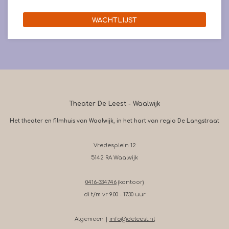
WACHTLIJST
Theater De Leest - Waalwijk
Het theater en filmhuis van Waalwijk, in het hart van regio De Langstraat
Vredesplein 12
5142 RA Waalwijk
0416-334746
(kantoor)
di t/m vr 9.00 - 17.30 uur
Algemeen |
info@deleest.nl