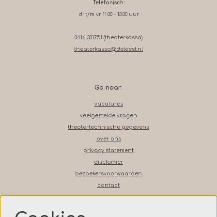
Telefonisch:
di t/m vr 11.00 - 13.00 uur
0416-331751
(theaterkassa)
theaterkassa@deleest.nl
Ga naar:
vacatures
veelgestelde vragen
theatertechnische gegevens
over ons
privacy statement
disclaimer
bezoekersvoorwaarden
contact