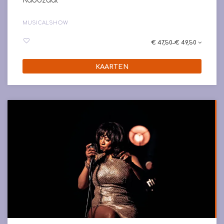
Rabozaal
MUSICAL
SHOW
€ 47,50–€ 49,50
KAARTEN