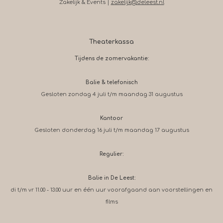
Zakelijk & Events |
zakelijk@deleest.nl
Theaterkassa
Tijdens de zomervakantie:
Balie & telefonisch
Gesloten zondag 4 juli t/m maandag 31 augustus
Kantoor
Gesloten donderdag 16 juli t/m maandag 17 augustus
Regulier:
Balie in De Leest:
di t/m vr 11.00 - 13.00 uur en één uur voorafgaand aan voorstellingen en
films