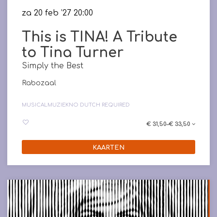
za 20 feb ’27
20:00
This is TINA! A Tribute
to Tina Turner
Simply the Best
Rabozaal
MUSICAL
MUZIEK
NO DUTCH REQUIRED
€ 31,50–€ 33,50
KAARTEN