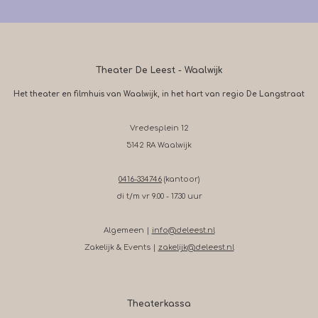
Theater De Leest - Waalwijk
Het theater en filmhuis van Waalwijk, in het hart van regio De Langstraat
Vredesplein 12
5142 RA Waalwijk
0416-334746
(kantoor)
di t/m vr 9.00 - 17.30 uur
Algemeen |
info@deleest.nl
Zakelijk & Events |
zakelijk@deleest.nl
Theaterkassa