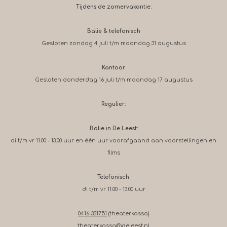
Tijdens de zomervakantie:
Balie & telefonisch
Gesloten zondag 4 juli t/m maandag 31 augustus
Kantoor
Gesloten donderdag 16 juli t/m maandag 17 augustus
Regulier:
Balie in De Leest:
di t/m vr 11.00 - 13.00 uur en één uur voorafgaand aan voorstellingen en
films
Telefonisch:
di t/m vr 11.00 - 13.00 uur
0416-331751
(theaterkassa)
theaterkassa@deleest.nl