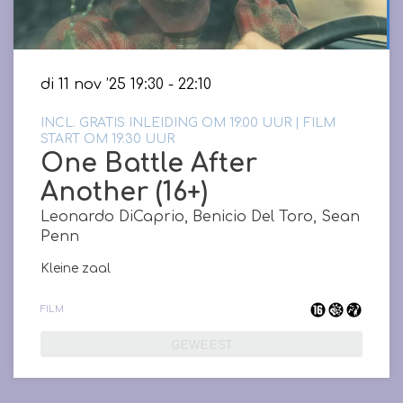
di 11 nov ’25
19:30 - 22:10
INCL. GRATIS INLEIDING OM 19.00 UUR | FILM
START OM 19.30 UUR
One Battle After
Another (16+)
Leonardo DiCaprio, Benicio Del Toro, Sean
Penn
Kleine zaal
FILM
GEWEEST