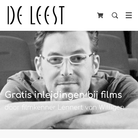
Menu
Gratis inleidingen bij films
door filmkenner Lennert van Willigen