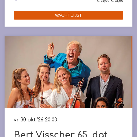
€ 29,00–€ 31,00
WACHTLIJST
vr 30 okt ’26
20:00
Bert Visscher 65, dat