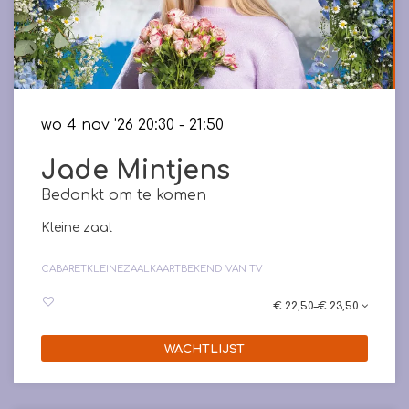
wo 4 nov ’26
20:30 - 21:50
Jade Mintjens
Bedankt om te komen
Kleine zaal
CABARET
KLEINEZAALKAART
BEKEND VAN TV
€ 22,50–€ 23,50
WACHTLIJST