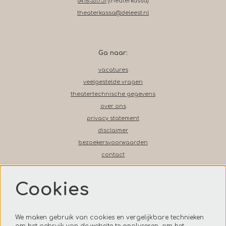
0416-331751
(theaterkassa)
theaterkassa@deleest.nl
Ga naar:
vacatures
veelgestelde vragen
theatertechnische gegevens
over ons
privacy statement
disclaimer
bezoekersvoorwaarden
contact
Cookies
Volg ons op social media
We maken gebruik van cookies en vergelijkbare technieken
om het gebruik van de website te analyseren, om het