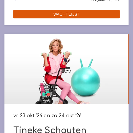
€ 23,00–€ 25,00
WACHTLIJST
vr 23 okt ’26
en
za 24 okt ’26
Tineke Schouten