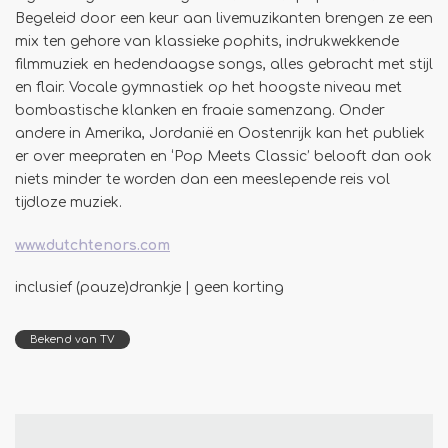
Begeleid door een keur aan livemuzikanten brengen ze een
mix ten gehore van klassieke pophits, indrukwekkende
filmmuziek en hedendaagse songs, alles gebracht met stijl
en flair. Vocale gymnastiek op het hoogste niveau met
bombastische klanken en fraaie samenzang. Onder
andere in Amerika, Jordanië en Oostenrijk kan het publiek
Inzoomen
er over meepraten en ‘Pop Meets Classic’ belooft dan ook
niets minder te worden dan een meeslepende reis vol
tijdloze muziek.
www.dutchtenors.com
inclusief (pauze)drankje | geen korting
Bekend van TV