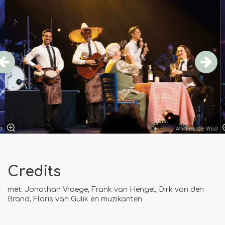
d
Anniek de Wild
Credits
met: Jonathan Vroege, Frank van Hengel, Dirk van den
Brand, Floris van Gulik en muzikanten