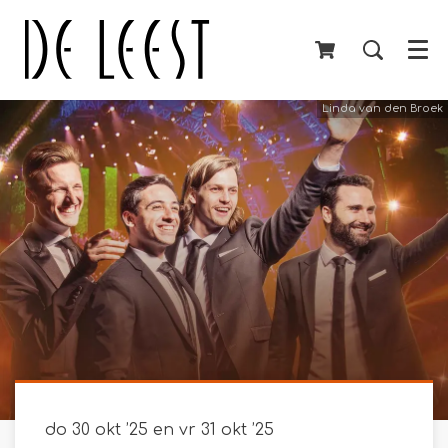
Menu
Linda van den Broek
do 30 okt ’25
en
vr 31 okt ’25