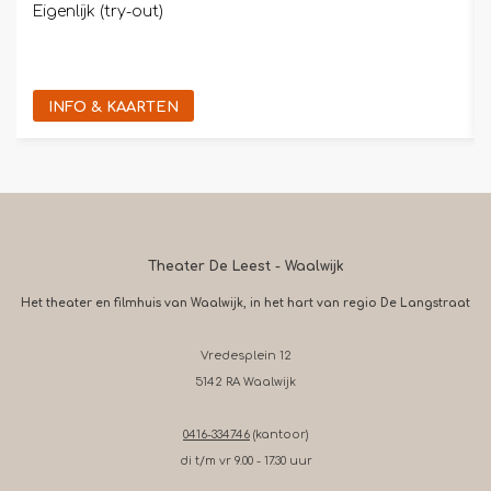
Eigenlijk (try-out)
INFO & KAARTEN
Theater De Leest - Waalwijk
Het theater en filmhuis van Waalwijk, in het hart van regio De Langstraat
Vredesplein 12
5142 RA Waalwijk
0416-334746
(kantoor)
di t/m vr 9.00 - 17.30 uur