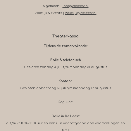
Algemeen |
info@deleest.nl
Zakelijk & Events |
zakelijk@deleest.nl
Theaterkassa
Tijdens de zomervakantie:
Balie & telefonisch
Gesloten zondag 4 juli t/m maandag 31 augustus
Kantoor
Gesloten donderdag 16 juli t/m maandag 17 augustus
Regulier:
Balie in De Leest:
di t/m vr 11.00 - 13.00 uur en één uur voorafgaand aan voorstellingen en
films