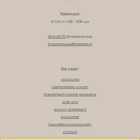
Telefonisch:
di t/m vr 11.00 - 13.00 uur
0416-331751
(theaterkassa)
theaterkassa@deleest.nl
Ga naar:
vacatures
veelgestelde vragen
theatertechnische gegevens
over ons
privacy statement
disclaimer
bezoekersvoorwaarden
contact