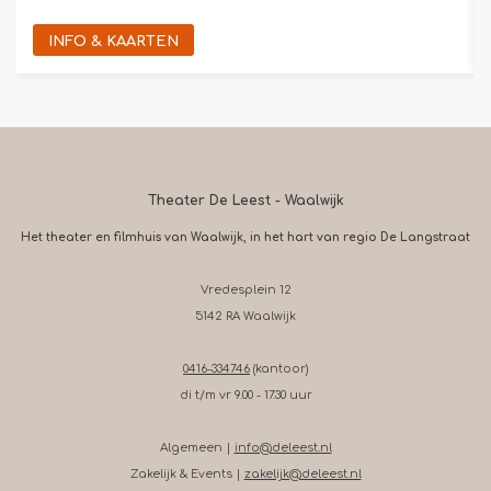
INFO & KAARTEN
Theater De Leest - Waalwijk
Het theater en filmhuis van Waalwijk, in het hart van regio De Langstraat
Vredesplein 12
5142 RA Waalwijk
0416-334746
(kantoor)
di t/m vr 9.00 - 17.30 uur
Algemeen |
info@deleest.nl
Zakelijk & Events |
zakelijk@deleest.nl