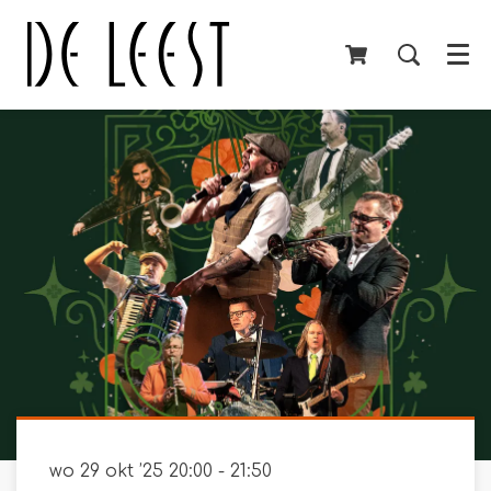
Menu
wo 29 okt ’25
20:00 - 21:50