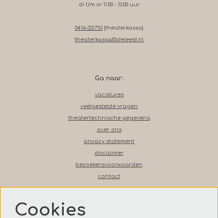
di t/m vr 11.00 - 13.00 uur
0416-331751
(theaterkassa)
theaterkassa@deleest.nl
Ga naar:
vacatures
veelgestelde vragen
theatertechnische gegevens
over ons
privacy statement
disclaimer
bezoekersvoorwaarden
contact
Cookies
Volg ons op social media