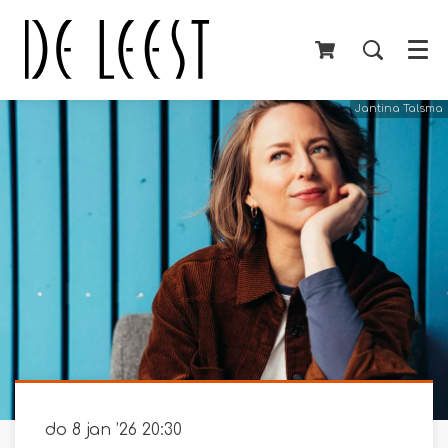
Menu
Jantina Talsma
do 8 jan ’26
20:30