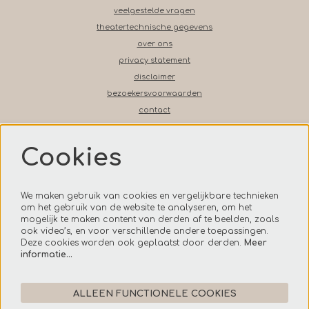
veelgestelde vragen
theatertechnische gegevens
over ons
privacy statement
disclaimer
bezoekersvoorwaarden
contact
Cookies
Volg ons op social media
We maken gebruik van cookies en vergelijkbare technieken
om het gebruik van de website te analyseren, om het
mogelijk te maken content van derden af te beelden, zoals
ook video’s, en voor verschillende andere toepassingen.
Onze nieuwsbrief
Deze cookies worden ook geplaatst door derden.
Meer
informatie…
AANMELDEN
ALLEEN FUNCTIONELE COOKIES