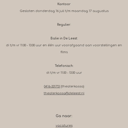
Kantoor
Gesloten donderdag 16 juli t/m maandag 17 augustus
Regulier:
Balie in De Leest:
di t/m vr 11.00 - 13.00 uur en één uur voorafgaand aan voorstellingen en
films
Telefonisch:
di t/m vr 11.00 - 13.00 uur
0416-331751
(theaterkassa)
theaterkassa@deleest.nl
Ga naar:
vacatures