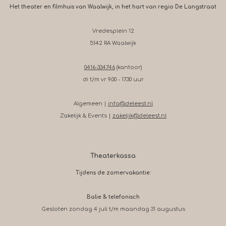
Het theater en filmhuis van Waalwijk, in het hart van regio De Langstraat
Vredesplein 12
5142 RA Waalwijk
0416-334746
(kantoor)
di t/m vr 9.00 - 17.30 uur
Algemeen |
info@deleest.nl
Zakelijk & Events |
zakelijk@deleest.nl
Theaterkassa
Tijdens de zomervakantie:
Balie & telefonisch
Gesloten zondag 4 juli t/m maandag 31 augustus