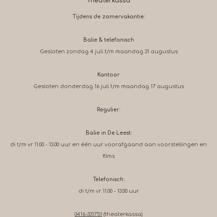
Theaterkassa
Tijdens de zomervakantie:
Balie & telefonisch
Gesloten zondag 4 juli t/m maandag 31 augustus
Kantoor
Gesloten donderdag 16 juli t/m maandag 17 augustus
Regulier:
Balie in De Leest:
di t/m vr 11.00 - 13.00 uur en één uur voorafgaand aan voorstellingen en
films
Telefonisch:
di t/m vr 11.00 - 13.00 uur
0416-331751
(theaterkassa)