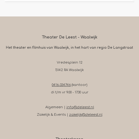
Theater De Leest - Waalwijk
Het theater en filmhuis van Waalwijk, in het hart van regio De Langstraat
Vredesplein 12
5142 RA Waalwijk
0416-334746
(kantoor)
di t/m vr 9.00 - 17.30 uur
Algemeen |
info@deleest.nl
Zakelijk & Events |
zakelijk@deleest.nl