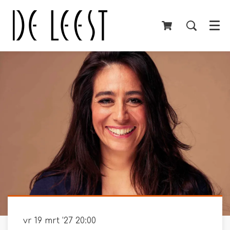
Menu
vr 19 mrt ’27
20:00