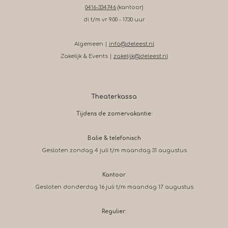
0416-334746
(kantoor)
di t/m vr 9.00 - 17.30 uur
Algemeen |
info@deleest.nl
Zakelijk & Events |
zakelijk@deleest.nl
Theaterkassa
Tijdens de zomervakantie:
Balie & telefonisch
Gesloten zondag 4 juli t/m maandag 31 augustus
Kantoor
Gesloten donderdag 16 juli t/m maandag 17 augustus
Regulier: