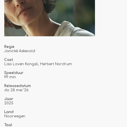
Regie
Janické Askevold
Cast
Lisa Loven Kongsli, Herbert Nordrum
Speelduur
99 min
Releasedatum
do 28 mei ’26
Jaar
2025
nzoomen
Land
Noorwegen
Taal