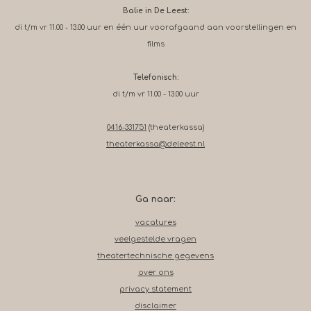
Balie in De Leest:
di t/m vr 11.00 - 13.00 uur en één uur voorafgaand aan voorstellingen en
films
Telefonisch:
di t/m vr 11.00 - 13.00 uur
0416-331751
(theaterkassa)
theaterkassa@deleest.nl
Ga naar:
vacatures
veelgestelde vragen
theatertechnische gegevens
over ons
privacy statement
disclaimer