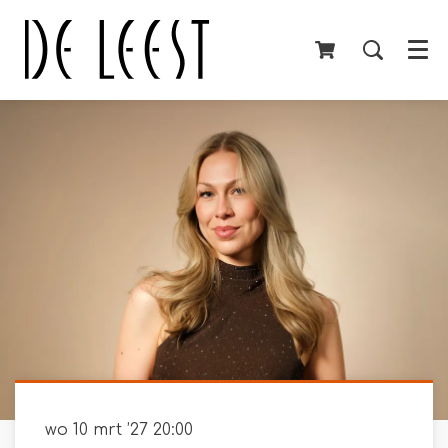
Menu
wo 10 mrt ’27
20:00