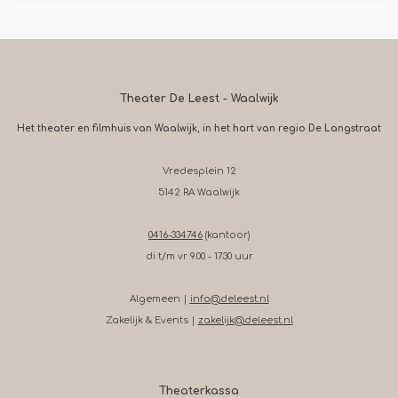
Theater De Leest - Waalwijk
Het theater en filmhuis van Waalwijk, in het hart van regio De Langstraat
Vredesplein 12
5142 RA Waalwijk
0416-334746
(kantoor)
di t/m vr 9.00 - 17.30 uur
Algemeen |
info@deleest.nl
Zakelijk & Events |
zakelijk@deleest.nl
Theaterkassa