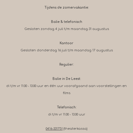
Tijdens de zomervakantie:
Balie & telefonisch
Gesloten zondag 4 juli t/m maandag 31 augustus
Kantoor
Gesloten donderdag 16 juli t/m maandag 17 augustus
Regulier:
Balie in De Leest:
di t/m vr 11.00 - 13.00 uur en één uur voorafgaand aan voorstellingen en
films
Telefonisch:
di t/m vr 11.00 - 13.00 uur
0416-331751
(theaterkassa)