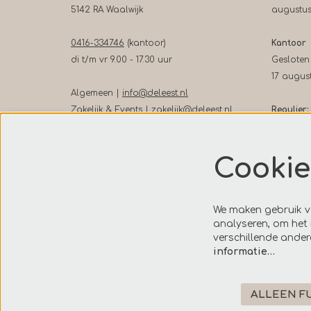
5142 RA Waalwijk
augustu
0416-334746
(kantoor)
Kantoor
di t/m vr 9.00 - 17.30 uur
Gesloten
17 augus
Algemeen |
info@deleest.nl
Zakelijk & Events |
zakelijk@deleest.nl
Regulier:
Balie in 
Cookie
di t/m vr
voorafga
Telefonis
We maken gebruik va
analyseren, om het 
di t/m vr 
verschillende ande
informatie…
0416-331
theaterk
ALLEEN F