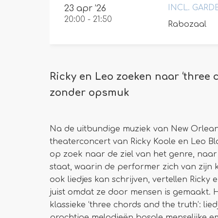
23 apr ’26
INCL. GARD
20:00
-
21:50
Rabozaal
Ricky en Leo zoeken naar ‘three c
zonder opsmuk
Na de uitbundige muziek van New Orleans
theaterconcert van Ricky Koole en Leo Bl
op zoek naar de ziel van het genre, naar
staat, waarin de performer zich van zijn k
ook liedjes kan schrijven, vertellen Rick
juist omdat ze door mensen is gemaakt. H
klassieke ‘three chords and the truth’: lie
prachtige melodieën basale menselijke em