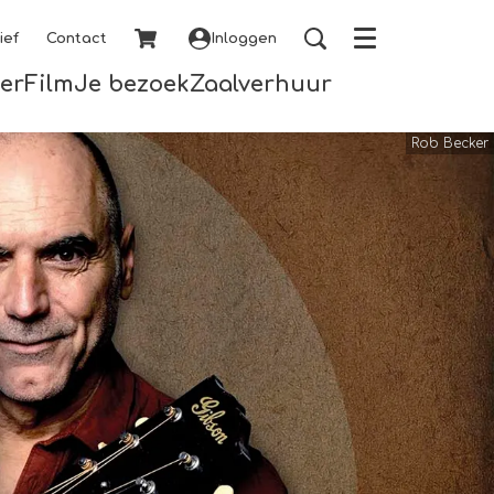
ief
Contact
Inloggen
Menu
er
Film
Je bezoek
Zaalverhuur
Rob Becker