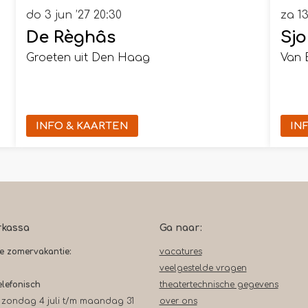
do 3 jun ’27
20:30
za 1
De Règhâs
Sjo
Groeten uit Den Haag
Van B
INFO & KAARTEN
IN
rkassa
Ga naar:
de zomervakantie:
vacatures
veelgestelde vragen
elefonisch
theatertechnische gegevens
 zondag 4 juli t/m maandag 31
over ons