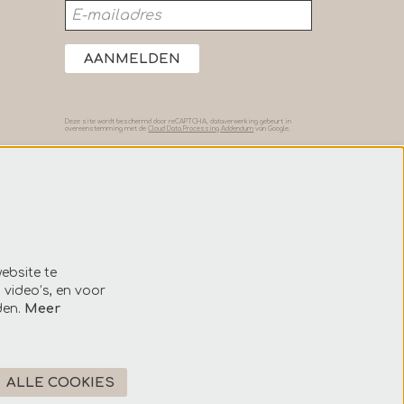
AANMELDEN
Deze site wordt beschermd door reCAPTCHA, dataverwerking gebeurt in
overeenstemming met de
Cloud Data Processing Addendum
van Google.
ebsite te
 video’s, en voor
den.
Meer
ALLE COOKIES