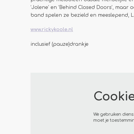
‘Jolene’ en ‘Behind Closed Doors’, maar o
band spelen ze bezield en meeslepend, L
www.rickykoole.nl
inclusief (pauze)drankje
Cooki
We gebruiken diens
moet je toestemmin