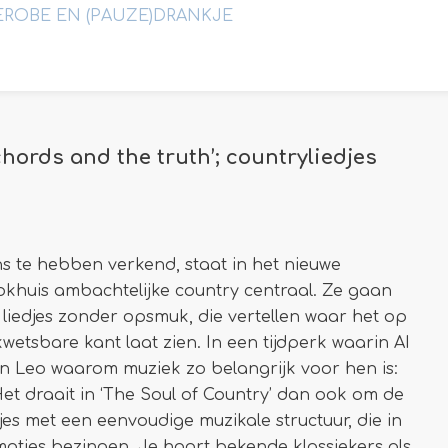
EROBE EN (PAUZE)DRANKJE
hords and the truth’; countryliedjes
 te hebben verkend, staat in het nieuwe
okhuis ambachtelijke country centraal. Ze gaan
 liedjes zonder opsmuk, die vertellen waar het op
wetsbare kant laat zien. In een tijdperk waarin AI
y en Leo waarom muziek zo belangrijk voor hen is:
et draait in ‘The Soul of Country’ dan ook om de
djes met een eenvoudige muzikale structuur, die in
oties bezingen. Je hoort bekende klassiekers als