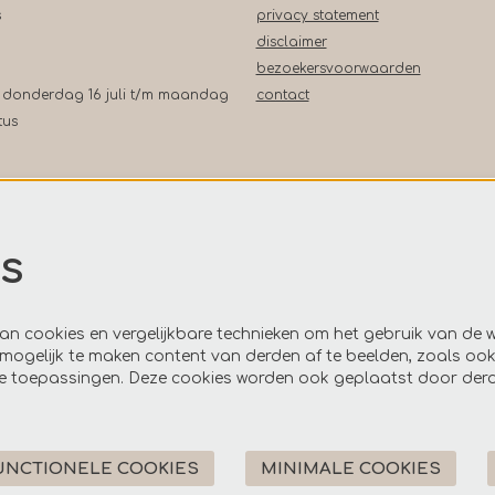
s
privacy statement
disclaimer
bezoekersvoorwaarden
 donderdag 16 juli t/m maandag
contact
tus
De Leest:
s
 11.00 - 13.00 uur en één uur
and aan voorstellingen en films
ch:
n cookies en vergelijkbare technieken om het gebruik van de w
mogelijk te maken content van derden af te beelden, zoals ook
11.00 - 13.00 uur
re toepassingen. Deze cookies worden ook geplaatst door der
751
(theaterkassa)
assa@deleest.nl
UNCTIONELE COOKIES
MINIMALE COOKIES