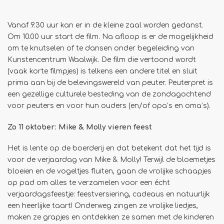
Vanaf 9.30 uur kan er in de kleine zaal worden gedanst.
Om 10.00 uur start de film. Na afloop is er de mogelijkheid
om te knutselen of te dansen onder begeleiding van
Kunstencentrum Waalwijk. De film die vertoond wordt
(vaak korte filmpjes) is telkens een andere titel en sluit
prima aan bij de belevingswereld van peuter. Peuterpret is
een gezellige culturele besteding van de zondagochtend
voor peuters en voor hun ouders (en/of opa’s en oma’s).
Zo 11 oktober: Mike & Molly vieren feest
Het is lente op de boerderij en dat betekent dat het tijd is
voor de verjaardag van Mike & Molly! Terwijl de bloemetjes
bloeien en de vogeltjes fluiten, gaan de vrolijke schaapjes
op pad om alles te verzamelen voor een écht
verjaardagsfeestje: feestversiering, cadeaus en natuurlijk
een heerlijke taart! Onderweg zingen ze vrolijke liedjes,
maken ze grapjes en ontdekken ze samen met de kinderen
nzoomen