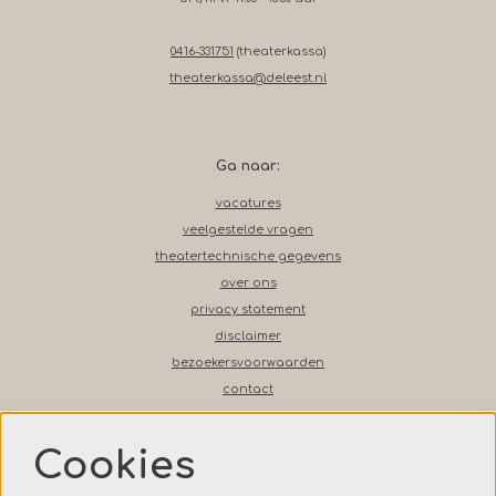
0416-331751
(theaterkassa)
theaterkassa@deleest.nl
Ga naar:
vacatures
veelgestelde vragen
theatertechnische gegevens
over ons
privacy statement
disclaimer
bezoekersvoorwaarden
contact
Cookies
Volg ons op social media