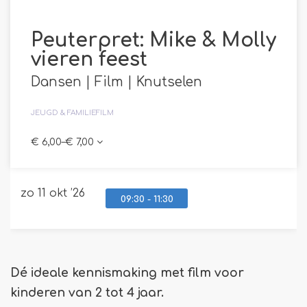
Peuterpret: Mike & Molly
vieren feest
Dansen | Film | Knutselen
JEUGD & FAMILIE
FILM
€ 6,00–€ 7,00
zo 11 okt ’26
09:30
-
11:30
Dé ideale kennismaking met film voor
kinderen van 2 tot 4 jaar.