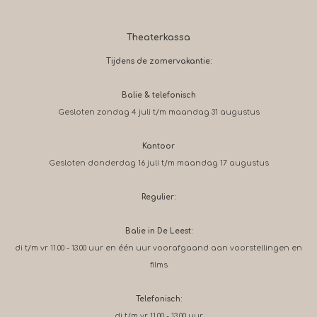
Theaterkassa
Tijdens de zomervakantie:
Balie & telefonisch
Gesloten zondag 4 juli t/m maandag 31 augustus
Kantoor
Gesloten donderdag 16 juli t/m maandag 17 augustus
Regulier:
Balie in De Leest:
di t/m vr 11.00 - 13.00 uur en één uur voorafgaand aan voorstellingen en
films
Telefonisch:
di t/m vr 11.00 - 13.00 uur