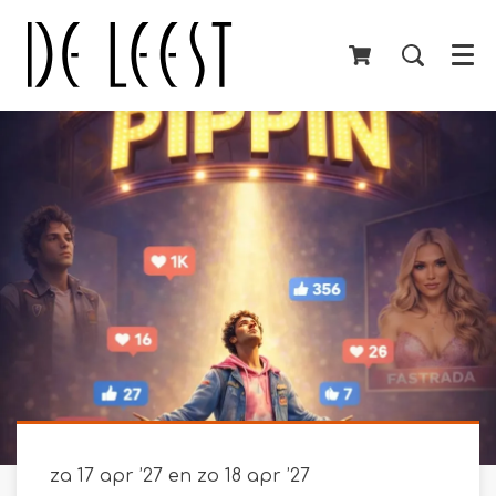
Menu
za 17 apr ’27
en
zo 18 apr ’27