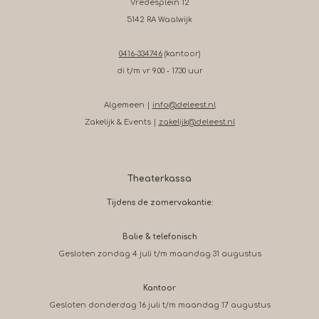
Vredesplein 12
5142 RA Waalwijk
0416-334746
(kantoor)
di t/m vr 9.00 - 17.30 uur
Algemeen |
info@deleest.nl
Zakelijk & Events |
zakelijk@deleest.nl
Theaterkassa
Tijdens de zomervakantie:
Balie & telefonisch
Gesloten zondag 4 juli t/m maandag 31 augustus
Kantoor
Gesloten donderdag 16 juli t/m maandag 17 augustus