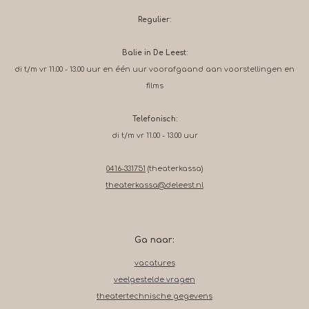
Regulier:
Balie in De Leest:
di t/m vr 11.00 - 13.00 uur en één uur voorafgaand aan voorstellingen en
films
Telefonisch:
di t/m vr 11.00 - 13.00 uur
0416-331751
(theaterkassa)
theaterkassa@deleest.nl
Ga naar:
vacatures
veelgestelde vragen
theatertechnische gegevens