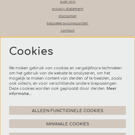
over ons
privacy statement
disclaimer
bezoekersvoorwaarden
contact
Cookies
Volg ons op social media
We maken gebruik van cookies en vergelijkbare technieken
om het gebruik van de website te analyseren, om het
mogelijk te maken content van derden af te beelden, zoals
ook video’s, en voor verschillende andere toepassingen.
Onze nieuwsbrief
Deze cookies worden ook geplaatst door derden.
Meer
informatie…
AANMELDEN
ALLEEN FUNCTIONELE COOKIES
MINIMALE COOKIES
Deze site wordt beschermd door reCAPTCHA, dataverwerking gebeurt in overeenstemming met de
Cloud Data Processing
Addendum
van Google.