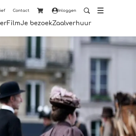
ief
Contact
Inloggen
Menu
er
Film
Je bezoek
Zaalverhuur