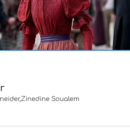
r
chneider,Zinedine Soualem