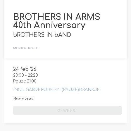
BROTHERS IN ARMS
40th Anniversary
bROTHERS iN bAND
MUZIEK
TRIBUTE
24 feb ’26
20:00
-
22:20
Pauze 21:00
INCL. GARDEROBE EN (PAUZE)DRANKJE
Rabozaal
GEWEEST