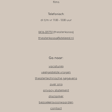
films
Telefonisch:
di t/m vr 11.00 - 13.00 uur
0416-331751
(theaterkassa)
theaterkassa@deleest.nl
Ga naar:
vacatures
veelgestelde vragen
theatertechnische gegevens
over ons
privacy statement
disclaimer
bezoekersvoorwaarden
contact