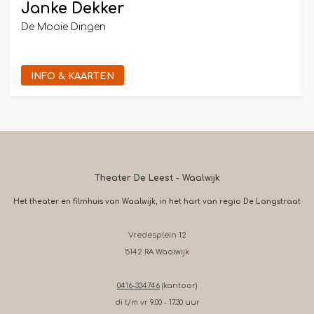
Janke Dekker
De Mooie Dingen
INFO & KAARTEN
Theater De Leest - Waalwijk
Het theater en filmhuis van Waalwijk, in het hart van regio De Langstraat
Vredesplein 12
5142 RA Waalwijk
0416-334746
(kantoor)
di t/m vr 9.00 - 17.30 uur