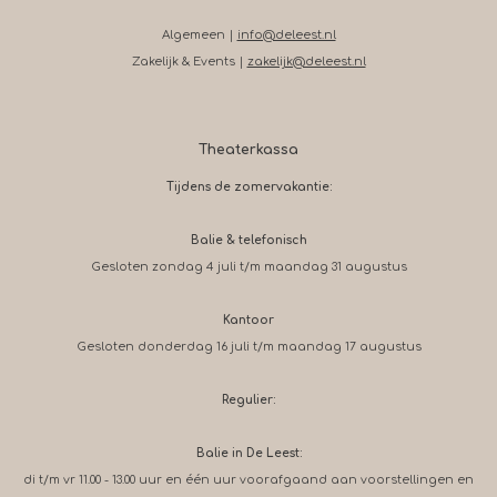
Algemeen |
info@deleest.nl
Zakelijk & Events |
zakelijk@deleest.nl
Theaterkassa
Tijdens de zomervakantie:
Balie & telefonisch
Gesloten zondag 4 juli t/m maandag 31 augustus
Kantoor
Gesloten donderdag 16 juli t/m maandag 17 augustus
Regulier:
Balie in De Leest:
di t/m vr 11.00 - 13.00 uur en één uur voorafgaand aan voorstellingen en