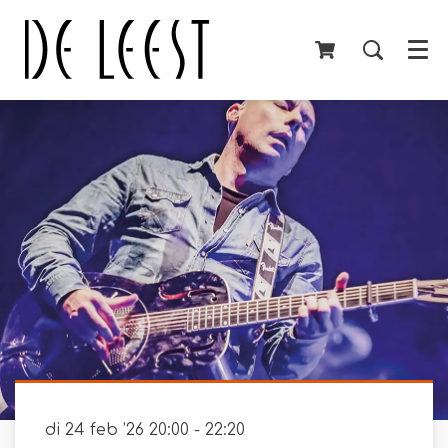
Menu
di 24 feb ’26
20:00 - 22:20