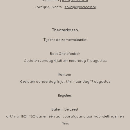
Algemeen |
info@deleest.nl
Zakelijk & Events |
zakelijk@deleest.nl
Theaterkassa
Tijdens de zomervakantie:
Balie & telefonisch
Gesloten zondag 4 juli t/m maandag 31 augustus
Kantoor
Gesloten donderdag 16 juli t/m maandag 17 augustus
Regulier:
Balie in De Leest:
di t/m vr 11.00 - 13.00 uur en één uur voorafgaand aan voorstellingen en
films