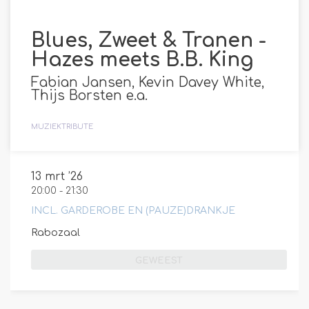
Blues, Zweet & Tranen -
Hazes meets B.B. King
Fabian Jansen, Kevin Davey White,
Thijs Borsten e.a.
MUZIEK
TRIBUTE
13 mrt ’26
20:00
-
21:30
INCL. GARDEROBE EN (PAUZE)DRANKJE
Rabozaal
GEWEEST