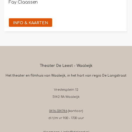
Fay Claassen
INFO & KAARTEN
Theater De Leest - Waalwijk
Het theater en filmhuis van Waalwijk, in het hart van regio De Langstraat
Vredesplein 12
5142 RA Waalwijk
0416-334746
(kantoor)
di t/m vr 9.00 - 17.30 uur