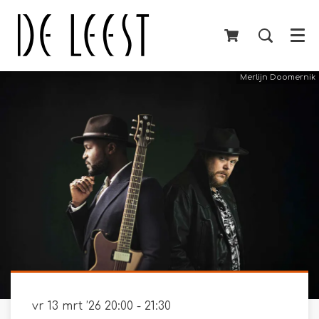
Menu
Merlijn Doomernik
vr 13 mrt ’26
20:00 - 21:30