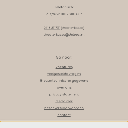
Telefonisch:
di t/m vr 11.00 - 13.00 uur
0416-331751
(theaterkassa)
theaterkassa@deleest.nl
Ga naar:
vacatures
veelgestelde vragen
theatertechnische gegevens
over ons
privacy statement
disclaimer
bezoekersvoorwaarden
contact