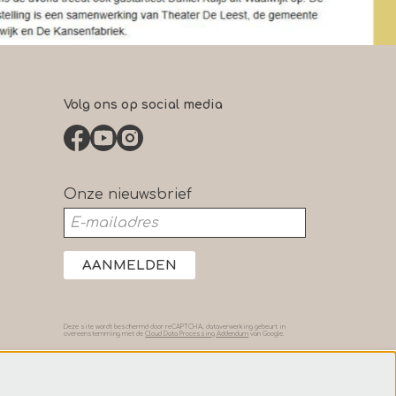
Volg ons op social media
Onze nieuwsbrief
AANMELDEN
Deze site wordt beschermd door reCAPTCHA, dataverwerking gebeurt in
overeenstemming met de
Cloud Data Processing Addendum
van Google.