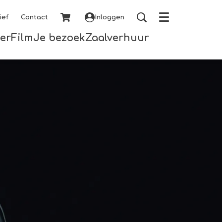
ief
Contact
Inloggen
Menu
er
Film
Je bezoek
Zaalverhuur