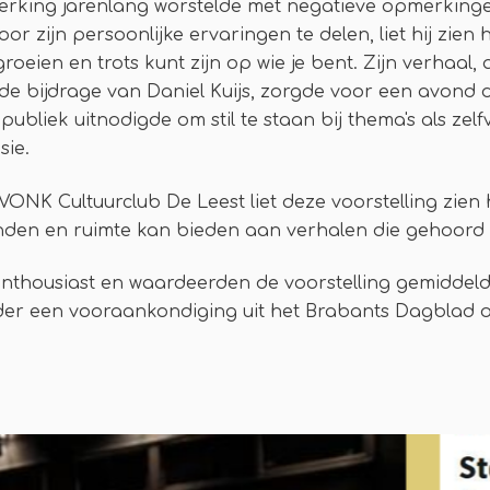
perking jarenlang worstelde met negatieve opmerkinge
Door zijn persoonlijke ervaringen te delen, liet hij zien
oeien en trots kunt zijn op wie je bent. Zijn verhaal,
de bijdrage van Daniel Kuijs, zorgde voor een avond d
publiek uitnodigde om stil te staan bij thema's als zel
sie.
VONK Cultuurclub De Leest liet deze voorstelling zien 
den en ruimte kan bieden aan verhalen die gehoord
nthousiast en waardeerden de voorstelling gemiddeld 
nder een vooraankondiging uit het Brabants Dagblad 