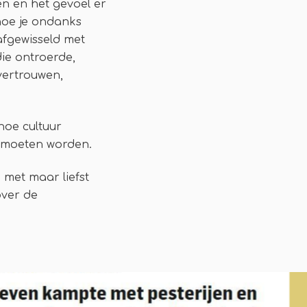
n en het gevoel er
 hoe je ondanks
 afgewisseld met
ie ontroerde,
fvertrouwen,
hoe cultuur
 moeten worden.
met maar liefst
over de