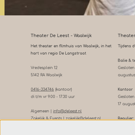
Theater De Leest - Waalwijk
Theate
Het theater en filmhuis van Waalwijk, in het
Tijdens 
hart van regio De Langstraat
Balie & t
Vredesplein 12
Gesloten
5142 RA Waalwijk
augustu
0416-334746
(kantoor)
Kantoor
di t/m vr 9.00 - 17.30 uur
Gesloten
17 augus
Algemeen |
info@deleest.nl
Zakelijk & Events |
zakelijk@deleest.nl
Regulier:
Balie in 