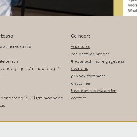
rkassa
Ga naar:
de zomervakantie:
vacatures
veelgestelde vragen
elefonisch
theatertechnische gegevens
 zondag 4 juli t/m maandag 31
over ons
s
privacy statement
disclaimer
bezoekersvoorwaarden
 donderdag 16 juli t/m maandag
contact
tus
De Leest: