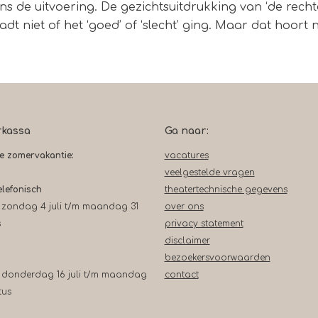
ens de uitvoering. De gezichtsuitdrukking van ‘de recht
dt niet of het ‘goed’ of ‘slecht’ ging. Maar dat hoort 
rkassa
Ga naar:
de zomervakantie:
vacatures
veelgestelde vragen
elefonisch
theatertechnische gegevens
 zondag 4 juli t/m maandag 31
over ons
s
privacy statement
disclaimer
bezoekersvoorwaarden
 donderdag 16 juli t/m maandag
contact
tus