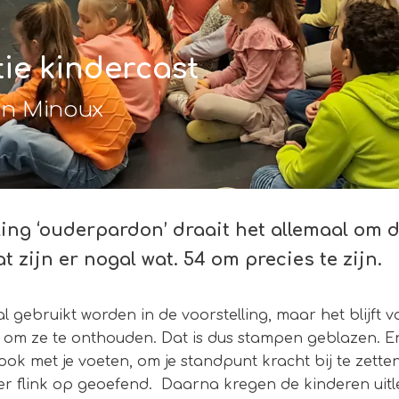
tie kindercast
n Minoux
lling ‘ouderpardon’ draait het allemaal om 
at zijn er nogal wat. 54 om precies te zijn.
l gebruikt worden in de voorstelling, maar het blijft 
 om ze te onthouden. Dat is dus stampen geblazen. En
r ook met je voeten, om je standpunt kracht bij te zett
er flink op geoefend. Daarna kregen de kinderen uit