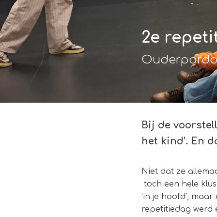
2e repeti
Ouderpardo
Bij de voorste
het kind’. En d
Niet dat ze allemaa
toch een hele klus
‘in je hoofd’, maa
repetitiedag werd 