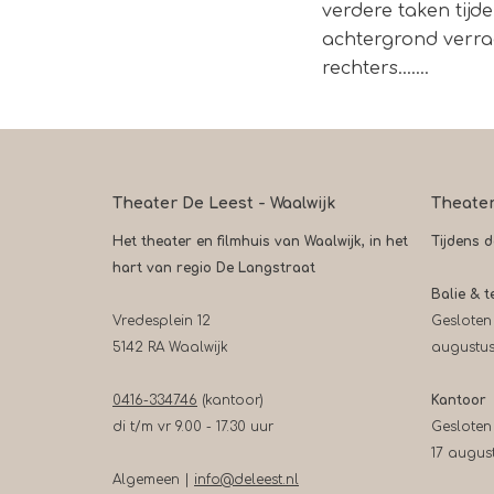
verdere taken tijd
achtergrond verraa
rechters…….
Theater De Leest - Waalwijk
Theate
Het theater en filmhuis van Waalwijk, in het
Tijdens 
hart van regio De Langstraat
Balie & t
Vredesplein 12
Gesloten
5142 RA Waalwijk
augustu
0416-334746
(kantoor)
Kantoor
di t/m vr 9.00 - 17.30 uur
Gesloten
17 augus
Algemeen |
info@deleest.nl