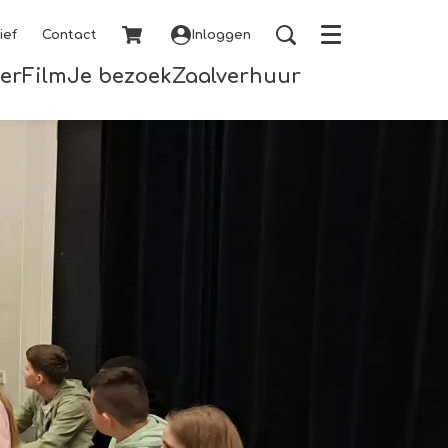
ief
Contact
Inloggen
Menu
er
Film
Je bezoek
Zaalverhuur