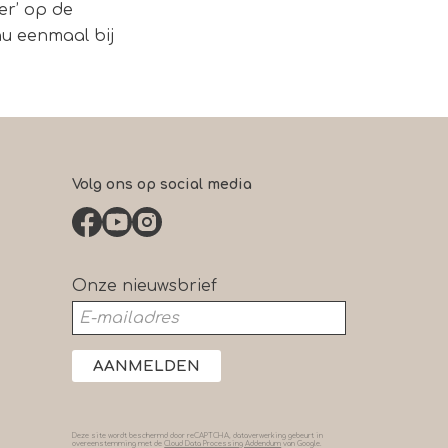
er’ op de
nu eenmaal bij
Volg ons op social media
Onze nieuwsbrief
AANMELDEN
Deze site wordt beschermd door reCAPTCHA, dataverwerking gebeurt in
overeenstemming met de
Cloud Data Processing Addendum
van Google.